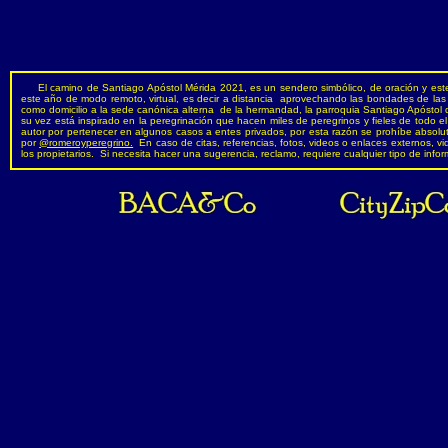
El camino de Santiago Apóstol Mérida 2021, es un sendero simbólico, de oración y este 
este año de modo remoto, virtual, es decir a distancia aprovechando las bondades de las 
como domicilio a la sede canónica alterna de la hermandad, la parroquia Santiago Apósto
su vez está inspirado en la peregrinación que hacen miles de peregrinos y fieles de todo el
autor por pertenecer en algunos casos a entes privados, por esta razón se prohíbe absoluta
por
@romeroyperegrino.
En caso de citas, referencias, fotos, videos o enlaces externos, v
los propietarios. Si necesita hacer una sugerencia, reclamo, requiere cualquier tipo de in