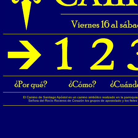
El Camino de Santiago Apóstol es un camino simbólico realizado en la parroquia
Señora del Rocío Rocieros de Corazón los grupos de apostolado y los fieles